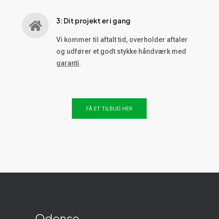
3: Dit projekt er i gang

Vi kommer til aftalt tid, overholder aftaler
og udfører et godt stykke håndværk med
garanti
.
FÅ ET TILBUD HER
— Odense