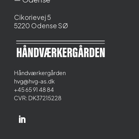
Cikorievej 5
5220 Odense SØ
Håndværkergården
hvg@hvg-as.dk
+45 65 91 48 84
CVR: DK37215228